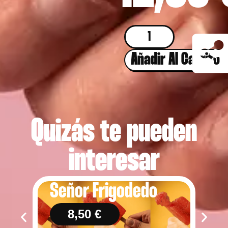
Añadir Al Carrito
Quizás te pueden
interesar
Señor Frigodedo
P
Ve
8,50
€