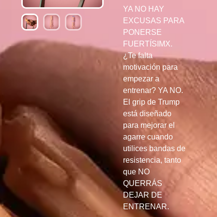
YA NO HAY
EXCUSAS PARA
PONERSE
FUERTÍSIMX.
¿Te falta
motivación para
empezar a
entrenar? YA NO.
El grip de Trump
está diseñado
para mejorar el
agarre cuando
utilices bandas de
resistencia, tanto
que NO
QUERRÁS
DEJAR DE
ENTRENAR.