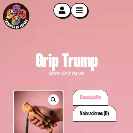
Grip Trump
Aprieta fuerte comrade
Descripción
Valoraciones (0)
Descripción