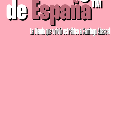
de
España
™
La Tienda que volvió estrábico a Santiago Abascal